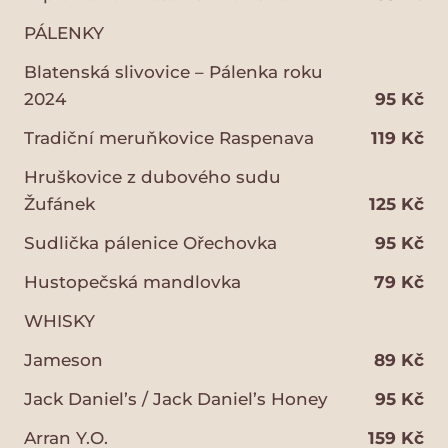
PÁLENKY
Blatenská slivovice – Pálenka roku
2024
95 Kč
Tradiční meruňkovice Raspenava
119 Kč
Hruškovice z dubového sudu
Žufánek
125 Kč
Sudlička pálenice Ořechovka
95 Kč
Hustopečská mandlovka
79 Kč
WHISKY
Jameson
89 Kč
Jack Daniel’s / Jack Daniel’s Honey
95 Kč
Arran Y.O.
159 Kč