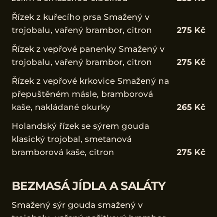
Řízek z kuřecího prsa Smažený v
trojobalu, vařený brambor, citron
275 Kč
Řízek z vepřové panenky Smažený v
trojobalu, vařený brambor, citron
275 Kč
Řízek z vepřové krkovice Smažený na
přepuštěném másle, bramborová
kaše, nakládané okurky
265 Kč
Holandský řízek se sýrem gouda
klasický trojobal, smetanová
bramborová kaše, citron
275 Kč
BEZMASÁ JÍDLA A SALÁTY
Smažený sýr gouda smažený v