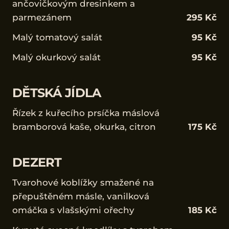
ančovičkovým dresinkem a
parmezánem
295 Kč
Malý tomatový salát
95 Kč
Malý okurkový salát
95 Kč
DĚTSKÁ JÍDLA
Řízek z kuřecího prsíčka máslová
bramborová kaše, okurka, citron
175 Kč
DEZERT
Tvarohové koblížky smažené na
přepuštěném másle, vanilková
omáčka s vlašskými ořechy
185 Kč