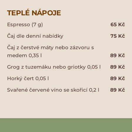
TEPLÉ NÁPOJE
Espresso (7 g)
65 Kč
Čaj dle denní nabídky
75 Kč
Čaj z čerstvé máty nebo zázvoru s
medem 0,35 l
89 Kč
Grog z tuzemáku nebo griotky 0,05 l
89 Kč
Horký čert 0,05 l
89 Kč
Svařené červené víno se skořicí 0,2 l
89 Kč