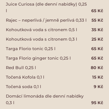
Juice Curiosa (dle denní nabídky) 0,25
l
65 Kč
Rajec – neperlivá / jemně perlivá 0,33 l
55 Kč
Kohoutková voda s citronem 0,5 l
35 Kč
Kohoutková voda s citronem 0,3 l
25 Kč
Targa Florio tonic 0,25 l
65 Kč
Targa Florio ginger tonic 0,25 l
65 Kč
Red Bull 0,25 l
80 Kč
Točená Kofola 0,1 l
15 Kč
Točená soda 0,1 l
9 Kč
Domácí limonáda dle denní nabídky
0,3 l
95 Kč