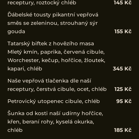
receptury, roztocký chléb
145 Kč
Ďábelské tousty pikantní vepřová
směs se zeleninou, strouhaný sýr
gouda
155 Kč
Tatarský biftek z hovězího masa
Mletý kmín, paprika, červená cibule,
Worchester, kečup, hořčice, žloutek,
kapari, chléb
345 Kč
Naše vepřová tlačenka dle naší
receptury, čerstvá cibule, ocet, chléb
125 Kč
Petrovický utopenec cibule, chléb
95 Kč
Šunka od kosti naší udírny hořčice,
křen, beraní rohy, kyselá okurka,
chléb
185 Kč