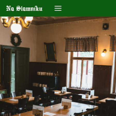
Přeskočit
na
obsah