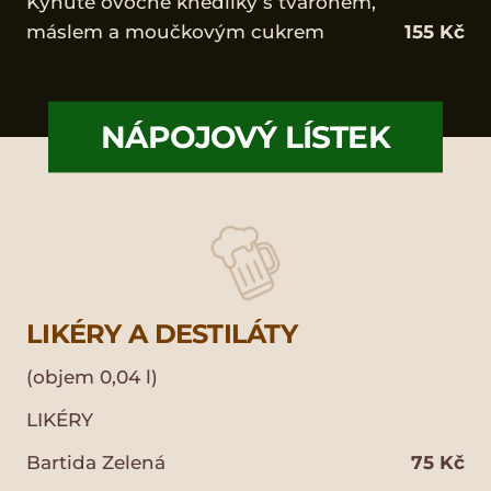
Kynuté ovocné knedlíky s tvarohem,
máslem a moučkovým cukrem
155 Kč
NÁPOJOVÝ LÍSTEK
LIKÉRY A DESTILÁTY
(objem 0,04 l)
LIKÉRY
Bartida Zelená
75 Kč