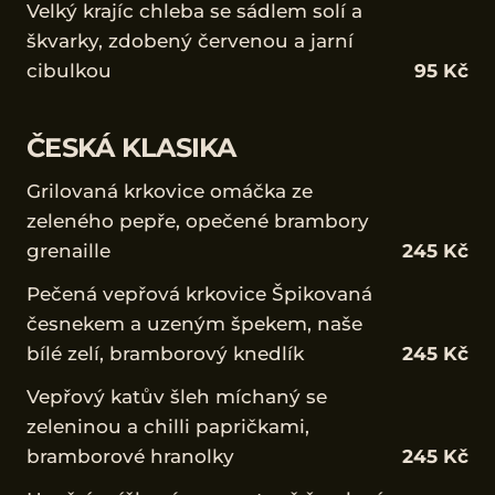
Velký krajíc chleba se sádlem solí a
škvarky, zdobený červenou a jarní
cibulkou
95 Kč
ČESKÁ KLASIKA
Grilovaná krkovice omáčka ze
zeleného pepře, opečené brambory
grenaille
245 Kč
Pečená vepřová krkovice Špikovaná
česnekem a uzeným špekem, naše
bílé zelí, bramborový knedlík
245 Kč
Vepřový katův šleh míchaný se
zeleninou a chilli papričkami,
bramborové hranolky
245 Kč