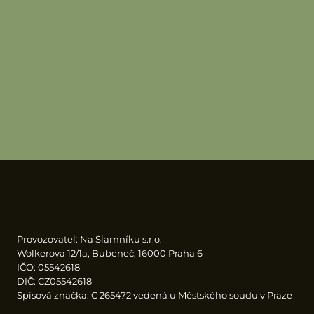
Provozovatel: Na Slamníku s.r.o.
Wolkerova 12/1a, Bubeneč, 16000 Praha 6
IČO: 05542618
DIČ: CZ05542618
Spisová značka: C 265472 vedená u Městského soudu v Praze