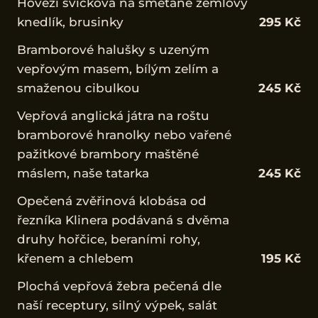
Hovězí svíčková na smetaně žemlový
knedlík, brusinky
295 Kč
Bramborové halušky s uzeným
vepřovým masem, bílým zelím a
smaženou cibulkou
245 Kč
Vepřová anglická játra na roštu
bramborové hranolky nebo vařené
pažitkové brambory maštěné
máslem, naše tatarka
245 Kč
Opečená zvěřinová klobása od
řezníka Klinera podávaná s dvěma
druhy hořčice, beraními rohy,
křenem a chlebem
195 Kč
Plochá vepřová žebra pečená dle
naší receptury, silný výpek, salát