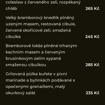
coleslaw z červeného zelí, rozpékaný
chléb
265 Kč
Velký bramborový knedlík plněný
uzeným masem, restovaná cibule,
červené skořicové zelí, smažená
cibulka
245 Kč
Bramborové lokše plněné trhaným
kachním masem a červeným
brusinkovým zelím sypané
smaženou cibulkou
285 Kč
Grilovaná půlka kuřete v pivní
marinade a bylinkách podávané s
opečenými grenaillemi, malý
okurkový salát
235 Kč