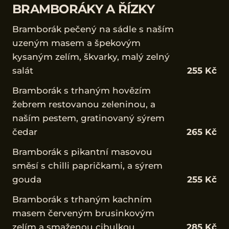
BRAMBORÁKY A ŘÍZKY
Bramborák pečený na sádle s naším
uzeným masem a špekovým
kysaným zelím, škvarky, malý zelný
salát
255 Kč
Bramborák s trhaným hovězím
žebrem restovanou zeleninou, a
naším pestem, gratinovaný sýrem
čedar
265 Kč
Bramborák s pikantní masovou
směsí s chilli papričkami, a sýrem
gouda
255 Kč
Bramborák s trhaným kachním
masem červeným brusinkovým
zelím a smaženou cibulkou
285 Kč