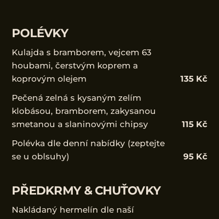
POLÉVKY
Kulajda s bramborem, vejcem 63
houbami, čerstvým koprem a
koprovým olejem
135 Kč
Pečená zelná s kysaným zelím
klobásou, bramborem, zakysanou
smetanou a slaninovými chipsy
115 Kč
Polévka dle denní nabídky (zeptejte
se u oblsuhy)
95 Kč
PŘEDKRMY & CHUŤOVKY
Nakládaný hermelín dle naší