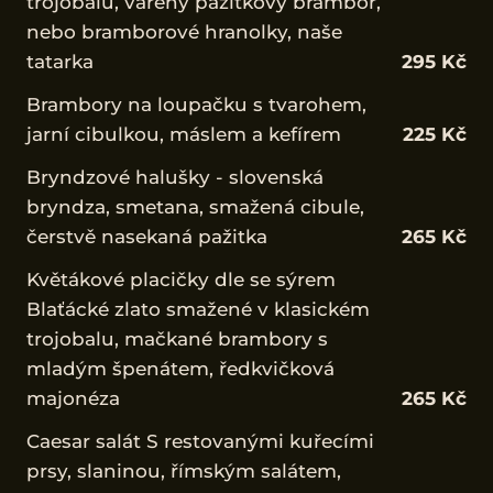
trojobalu, vařený pažitkový brambor,
nebo bramborové hranolky, naše
tatarka
295 Kč
Brambory na loupačku s tvarohem,
jarní cibulkou, máslem a kefírem
225 Kč
Bryndzové halušky - slovenská
bryndza, smetana, smažená cibule,
čerstvě nasekaná pažitka
265 Kč
Květákové placičky dle se sýrem
Blaťácké zlato smažené v klasickém
trojobalu, mačkané brambory s
mladým špenátem, ředkvičková
majonéza
265 Kč
Caesar salát S restovanými kuřecími
prsy, slaninou, římským salátem,