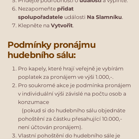
Přidejte podrobnosti o
události
a vyplňte.
Nezapomeňte
přidat
spolupořadatele
události
Na Slamníku
.
Klepněte na
Vytvořit
.
Podmínky pronájmu
hudebního sálu:
Pro kapely, které hrají veřejně je vybírám
poplatek za pronájem ve výši 1.000,-.
Pro soukromé akce je podmínka pronájem
v individuální výši závislé na počtu osob a
konzumace
(pokud si do hudebního sálu objednáte
pohoštění za částku přesahující 10.000,-
není účtován pronájem).
Vlastní pohoštění do hudebního sále je