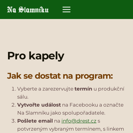
Přeskočit
na
obsah
Pro kapely
Jak se dostat na program:
Vyberte a zarezervujte
termín
u produkční
sálu.
Vytvořte událost
na Facebooku a označte
Na Slamníku jako spolupořadatele.
Pošlete email
na
info@drest.cz
s
potvrzeným vybraným termínem, s linkem